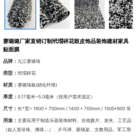
赛璐璐厂家直销订制玳瑁碎花鼓皮饰品装饰建材家具
贴面膜
品牌：
九江赛璐珞
类型：
玳瑁碎花
材质：
赛璐珞板(硝化纤维)
厚度：
0.17毫米~5.0毫米（按用户需求选定）
尺寸：
长*宽= 1600 * 700mm / 1400 * 700mm / 1500*900 等
用途：
主要应用于制造乐器装饰材料、吉他拨片、发夹、工艺品
（如人造珍珠、佛珠….）、乒乓球、眼镜架、文教用品、军工用