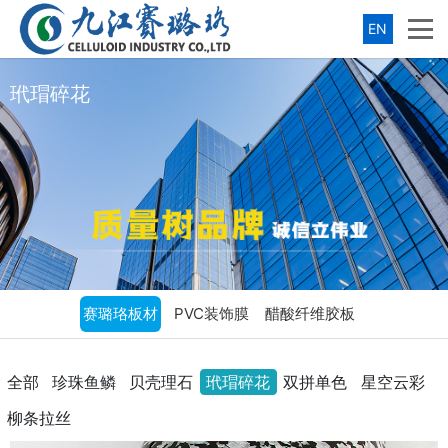
EN
玳瑁碎花
赛璐珞板材
PVC装饰膜
醋酸纤维胶板
全部
珍珠鱼鳞
贝壳理石
玳瑁碎花
双拼单色
星空云彩
柳条拉丝