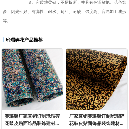
３、它质地柔韧，不易折断，并具有色泽鲜艳、花色繁
多、闪光性好、有弹性、耐水、耐油、耐酸、强度高、容易加工成形
等。
玳瑁碎花产品推荐
赛璐璐厂家直销订制玳瑁碎
厂家直销赛璐璐订制玳瑁碎
花鼓皮贴面饰品装饰建材家
花鼓皮贴面饰品装饰建材家