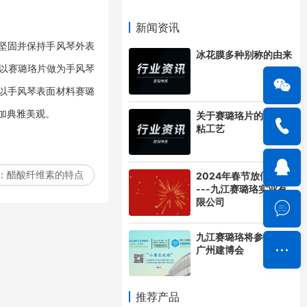
新闻资讯
坚固并保持手风琴外表
冰花膜多种别称的由来
所以赛璐珞片做为手风琴
所以手风琴表面材料赛璐
加典雅美观。
关于赛璐珞片的浸泡包
粘工艺
：
醋酸纤维素的特点
2024年春节放假通知-
---九江赛璐珞实业有
限公司
九江赛璐珞将参加17年
广州建博会
推荐产品