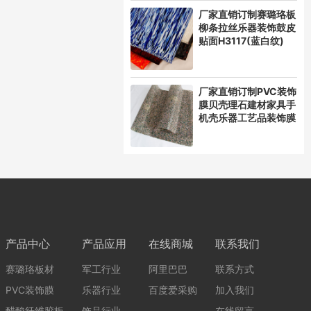
厂家直销订制赛璐珞板
柳条拉丝乐器装饰鼓皮
贴面H3117(蓝白纹)
厂家直销订制PVC装饰
膜贝壳理石建材家具手
机壳乐器工艺品装饰膜
产品中心
产品应用
在线商城
联系我们
赛璐珞板材
军工行业
阿里巴巴
联系方式
PVC装饰膜
乐器行业
百度爱采购
加入我们
醋酸纤维胶板
饰品行业
在线留言