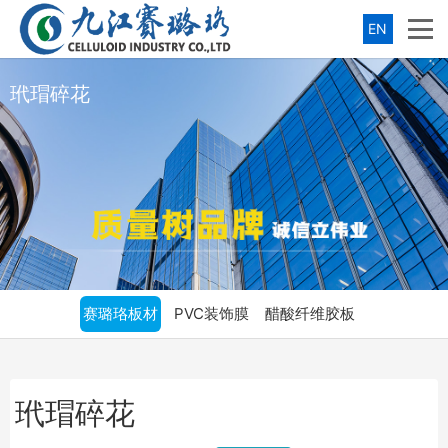
EN
玳瑁碎花
赛璐珞板材
PVC装饰膜
醋酸纤维胶板
玳瑁碎花