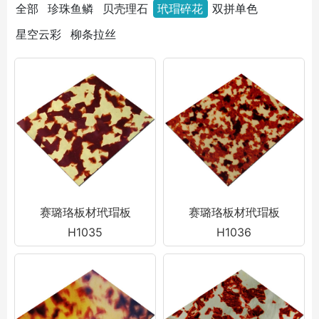
全部
珍珠鱼鳞
贝壳理石
玳瑁碎花
双拼单色
星空云彩
柳条拉丝
赛璐珞板材玳瑁板
赛璐珞板材玳瑁板
H1035
H1036