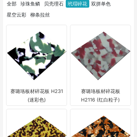
全部
珍珠鱼鳞
贝壳理石
玳瑁碎花
双拼单色
星空云彩
柳条拉丝
赛璐珞板材碎花板 H231
赛璐珞板材碎花板
(迷彩色)
H2116 (红白粒子)