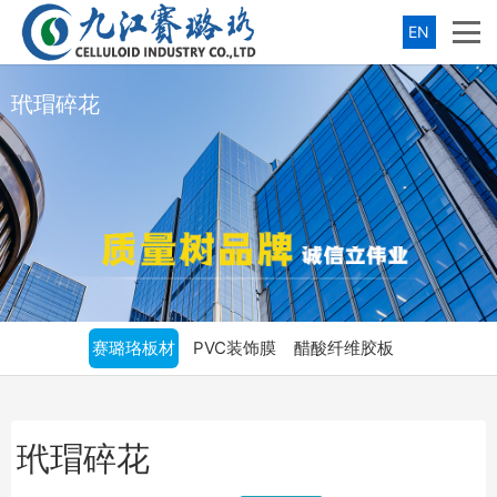
EN
玳瑁碎花
赛璐珞板材
PVC装饰膜
醋酸纤维胶板
玳瑁碎花